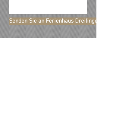
Senden Sie an Ferienhaus Dreilinge (info@dreiling
Kontakt
Ferienhaus Dreilinge
Bergstrasse 104
56812 Cochem-Cond
Telefon
+49 2671 5060055
info@dreilinge.com