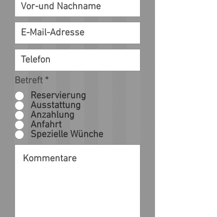
Betreft
*
Reservierung
Ausstattung
Anzahlung
Anfahrt
Spezielle Wünche